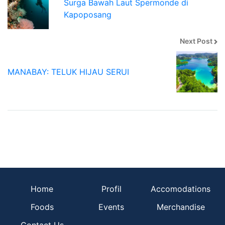
Surga Bawah Laut Spermonde di
Kapoposang
Next Post
MANABAY: TELUK HIJAU SERUI
Home
Profil
Accomodations
Foods
Events
Merchandise